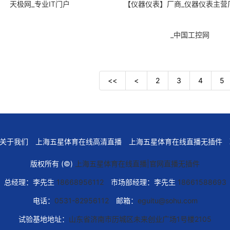
天极网_专业IT门户
【仪器仪表】厂商_仪器仪表主营
_中国工控网
<<
<
2
3
4
5
关于我们
上海五星体育在线高清直播
上海五星体育在线直播无插件
版权所有 (©)
上海五星体育在线直播|官网直播无插件
总经理：李先生
18668956112
市场部经理：李先生
18661588693
电话：
0531-82956112
邮箱：
eguitu@sohu.com
试验基地地址：
山东省济南市历城区未来创业广场1号楼2105