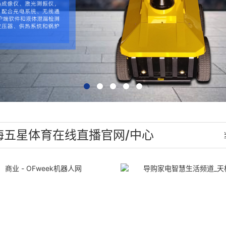
海五星体育在线直播官网/中心