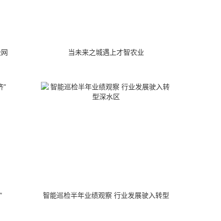
极网
当未来之城遇上才智农业
”
智能巡检半年业绩观察 行业发展驶入转型