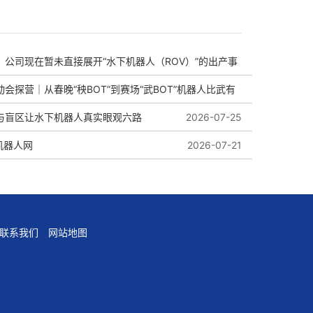
：公司现在暂未直接展开“水下机器人（ROV）”的出产事
会探营｜从春晚“秧BOT”到赛场“武BOT”机器人比武有
与盲区让水下机器人真实眼观六路
2026-08-01
2026-07-25
k机器人网
2026-07-27
2026-07-21
联系我们
网站地图