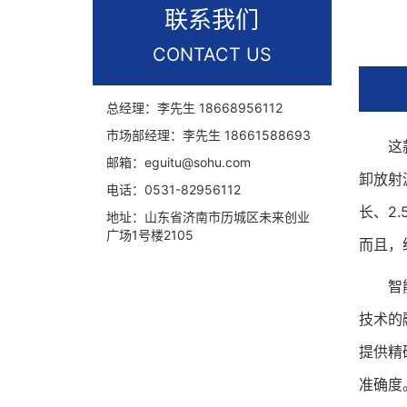
联系我们
CONTACT US
总经理：李先生
18668956112
市场部经理：李先生
18661588693
这款机
邮箱：
eguitu@sohu.com
卸放射
电话：
0531-82956112
长、2
地址：
山东省济南市历城区未来创业
广场1号楼2105
而且，
智能机
技术的
提供精
准确度