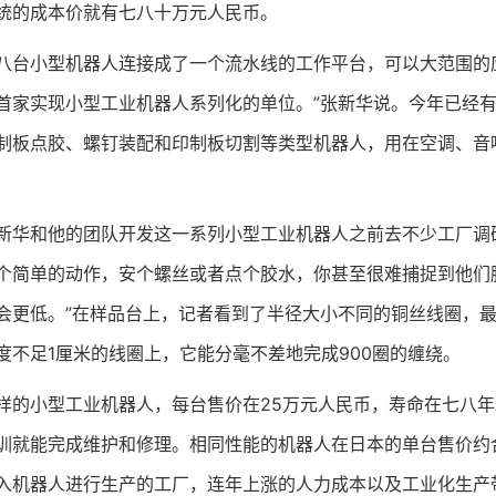
统的成本价就有七八十万元人民币。
小型机器人连接成了一个流水线的工作平台，可以大范围的应
首家实现小型工业机器人系列化的单位。”张新华说。今年已经有
制板点胶、螺钉装配和印制板切割等类型机器人，用在空调、音
和他的团队开发这一系列小型工业机器人之前去不少工厂调研
个简单的动作，安个螺丝或者点个胶水，你甚至很难捕捉到他们
会更低。”在样品台上，记者看到了半径大小不同的铜丝线圈，最
度不足1厘米的线圈上，它能分毫不差地完成900圈的缠绕。
小型工业机器人，每台售价在25万元人民币，寿命在七八年
训就能完成维护和修理。相同性能的机器人在日本的单台售价约
入机器人进行生产的工厂，连年上涨的人力成本以及工业化生产