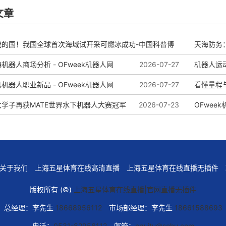
文章
我的国！我国全球首次海域试开采可燃冰成功-中国科普博
天海防务
机器人商场分析 - OFweek机器人网
2026-07-27
务
机器人运动
机器人职业新品 - OFweek机器人网
2026-08-04
2026-07-27
啥看头？
看懂量程
学子再获MATE世界水下机器人大赛冠军
2026-07-23
OFwee
关于我们
上海五星体育在线高清直播
上海五星体育在线直播无插件
版权所有 (©)
上海五星体育在线直播|官网直播无插件
总经理：李先生
18668956112
市场部经理：李先生
18661588693
电话：
0531-82956112
邮箱：
eguitu@sohu.com