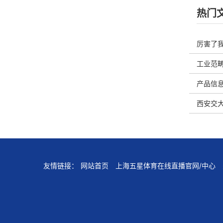
热门
厉害了
览
工业范畴
产品信息
西安交大
友情链接：
网站首页
上海五星体育在线直播官网/中心