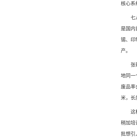
核心系
七八台
是国内
锡、印
产。
张新华
地同一
废品率
米，长
这样的
稍加培
批想引