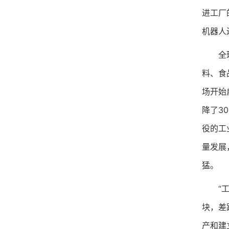
进工厂
机器人
全球来
料、食
场开始
降了3
役的工
量发展
猛。
“工业
块，差
产和建