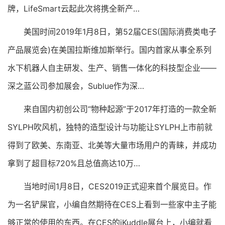
牌，LifeSmart云起此次将携全新产…
美国时间2019年1月8日，第52届CES(国际消费类电子
产品展览会)在美国拉斯维加斯举行。国内首家从事全系列
水下机器人自主研发、生产、销售一体化的科技型企业——
深之蓝公司参加展会，Sublue作为深…
来自国内初创公司“物种起源”于2017年打造的一款全新
SYLPH吹风机，独特的造型设计与功能让SYLPH上市前就
得到了欧美、东南亚、北美等大量市场用户的青睐，并成功
拿到了超目标720%且总值高达10万…
当地时间1月8日，CES2019正式迎来首个展览日。作
为一名铲屎官，小编自然期待在CES上看到一些家中主子能
够正常的使用的东西。在CES的iKuddle展台上，小编就看