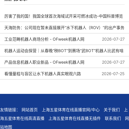
厉害了我的国！我国全球首次海域试开采可燃冰成功-中国科普博览
天海防务：公司现在暂未直接展开“水下机器人（ROV）”的出产事务
2026-08-04
工业范畴机器人商场分析 - OFweek机器人网
2026-08-01
2026-07-27
机器人运动会探营｜从春晚“秧BOT”到赛场“武BOT”机器人比武有啥
看头？
产品信息机器人职业新品 - OFweek机器人网
2026-07-27
看懂量程与盲区让水下机器人真实眼观六路
2026-07-25
2026-07-27
友情链接：
网站首页
上海五星体育在线直播官网/中心
关于我们
上
海五星体育在线高清直播
上海五星体育在线直播无插件
联系我们
网
站地图